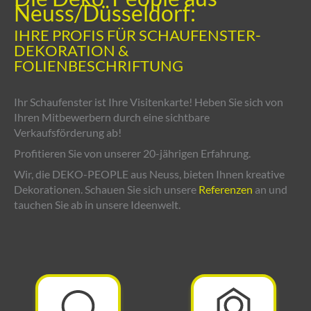
Neuss/Düsseldorf:
IHRE PROFIS FÜR SCHAUFENSTER-
DEKORATION &
FOLIENBESCHRIFTUNG
Ihr Schaufenster ist Ihre Visitenkarte! Heben Sie sich von
Ihren Mitbewerbern durch eine sichtbare
Verkaufsförderung ab!
Profitieren Sie von unserer 20-jährigen Erfahrung.
Wir, die DEKO-PEOPLE aus Neuss, bieten Ihnen kreative
Dekorationen. Schauen Sie sich unsere
Referenzen
an und
tauchen Sie ab in unsere Ideenwelt.