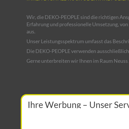
Wir, die DEKO-PEOPLE sind die richtigen Ans
Erfahrung und professionelle Umsetzung, von d
aus.
Unser Leistungsspektrum umfasst das Beschri
Die DEKO-PEOPLE verwenden ausschließlich s
Gerne unterbreiten wir Ihnen im Raum Neuss 
Ihre Werbung – Unser Serv