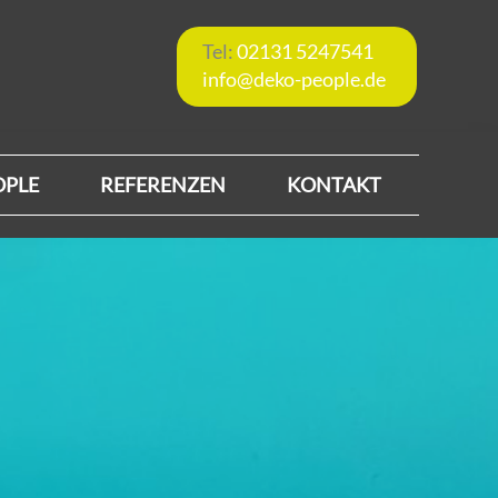
Tel:
02131 5247541
info@deko-people.de
OPLE
REFERENZEN
KONTAKT