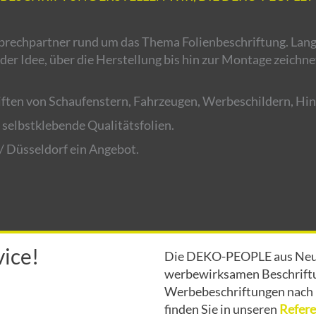
prechpartner rund um das Thema Folienbeschriftung. Lang
er Idee, über die Herstellung bis hin zur Montage zeichne
ften von Schaufenstern, Fahrzeugen, Werbeschildern, Hin
elbstklebende Qualitätsfolien.
/ Düsseldorf ein Angebot.
ice!
Die DEKO-PEOPLE aus Neuss
werbewirksamen Beschriftun
Werbebeschriftungen nach M
finden Sie in unseren
Refer